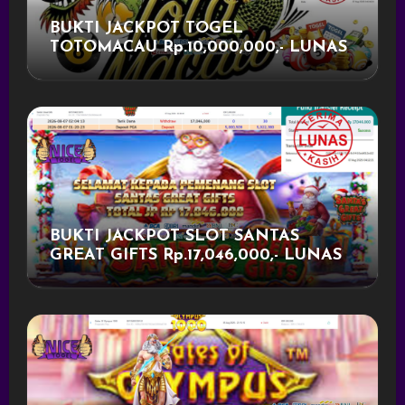
BUKTI JACKPOT TOGEL
TOTOMACAU Rp.10,000,000,- LUNAS
BUKTI JACKPOT SLOT SANTAS
GREAT GIFTS Rp.17,046,000,- LUNAS