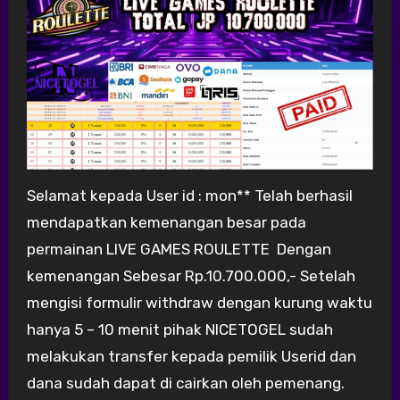
Selamat kepada User id : mon** Telah berhasil
mendapatkan kemenangan besar pada
permainan LIVE GAMES ROULETTE Dengan
kemenangan Sebesar Rp.10.700.000,- Setelah
mengisi formulir withdraw dengan kurung waktu
hanya 5 – 10 menit pihak NICETOGEL sudah
melakukan transfer kepada pemilik Userid dan
dana sudah dapat di cairkan oleh pemenang.