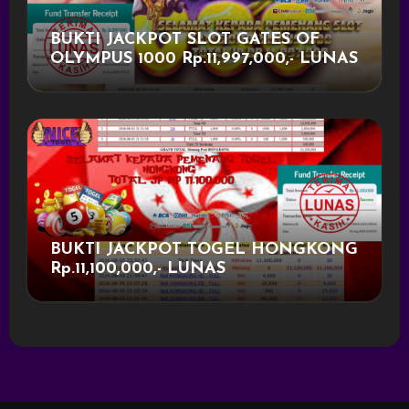
BUKTI JACKPOT SLOT GATES OF
OLYMPUS 1000 Rp.11,997,000,- LUNAS
BUKTI JACKPOT TOGEL HONGKONG
Rp.11,100,000,- LUNAS