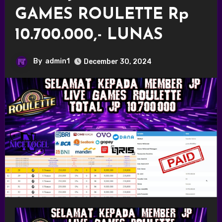
GAMES ROULETTE Rp
10.700.000,- LUNAS
By
admin1
December 30, 2024