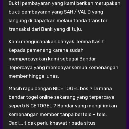
Bukti pembayaran yang kami berikan merupakan
bukti pembayaran yang SAH / VALID yang
langung di dapatkan melaui tanda transfer
transaksi dari Bank yang di tuju.
Kami mengucapakan banyak Terima Kasih
Kepada pemenang karena sudah
mempercayakan kami sebagai Bandar
Tepercaya yang membayar semua kemenangan
member hingga lunas.
Masih ragu dengan NICETOGEL bos ? Di mana
bandar togel online sekarang yang terpercaya
seperti NICETOGEL ? Bandar yang mengirimkan
kemenangan member tanpa bertele – tele.
Jadi…. tidak perlu khawatir pada situs