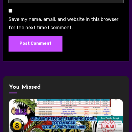
Save my name, email, and website in this browser
for the next time I comment.
You Missed