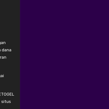
gan
n dana
aran
ai
CETOGEL
 situs