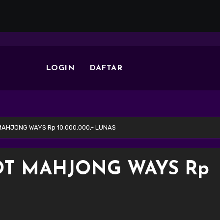
LOGIN
DAFTAR
MAHJONG WAYS Rp 10.000.000,- LUNAS
OT MAHJONG WAYS Rp