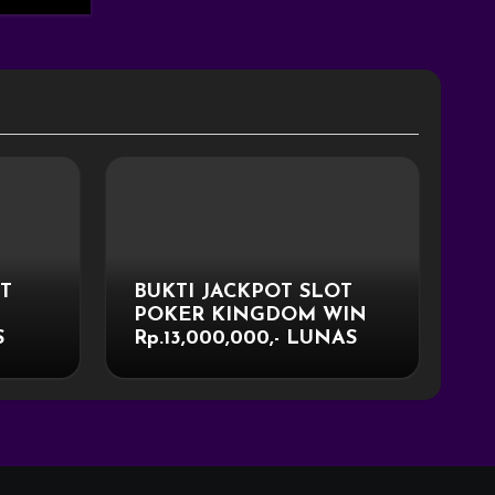
T
BUKTI JACKPOT SLOT
POKER KINGDOM WIN
S
Rp.13,000,000,- LUNAS