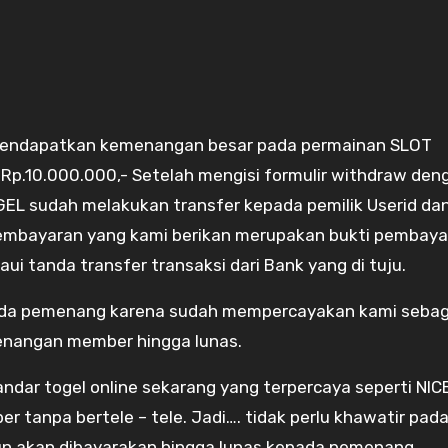
10.000.000,- Setelah mengisi formulir withdraw den
GEL sudah melakukan transfer kepada pemilik Userid da
 pembayaran yang kami berikan merupakan bukti pembay
ui tanda transfer transaksi dari Bank yang di tuju.
ada pemenang karena sudah mempercayakan kami sebag
nangan member hingga lunas.
ndar togel online sekarang yang terpercaya seperti NI
anpa bertele – tele. Jadi…. tidak perlu khawatir pada
 akan dibayarakan hingga lunas kepada pemenang.