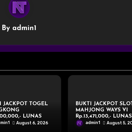
By
admin1
I JACKPOT TOGEL
BUKTI JACKPOT SLO
GKONG
MAHJONG WAYS VI
,100,000,- LUNAS
Rp.13,471,000,- LUNAS
min1
admin1
August 6, 2026
August 5, 2