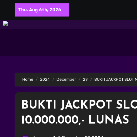
Skip
Thu. Aug 6th, 2026
to
content
Home
2024
December
29
BUKTI JACKPOT SLOT 
BUKTI JACKPOT SL
10.000.000,- LUNAS