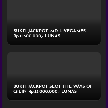
BUKTI JACKPOT 24D LIVEGAMES
Rp.11.500.000,- LUNAS
BUKTI JACKPOT SLOT THE WAYS OF
QILIN Rp.15.000.000,- LUNAS