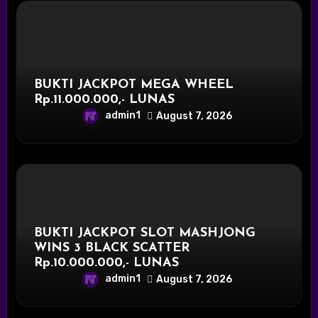
BUKTI JACKPOT MEGA WHEEL
Rp.11.000.000,- LUNAS
admin1
August 7, 2026
BUKTI JACKPOT SLOT MASHJONG
WINS 3 BLACK SCATTER
Rp.10.000.000,- LUNAS
admin1
August 7, 2026