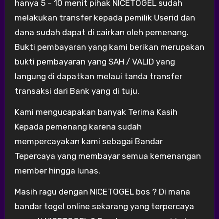
hanya 5 – 10 menit pihak NICETOGEL sudah
melakukan transfer kepada pemilik Userid dan
dana sudah dapat di cairkan oleh pemenang.
Bukti pembayaran yang kami berikan merupakan
bukti pembayaran yang SAH / VALID yang
langung di dapatkan melaui tanda transfer
transaksi dari Bank yang di tuju.
Kami mengucapakan banyak Terima Kasih
Kepada pemenang karena sudah
mempercayakan kami sebagai Bandar
Tepercaya yang membayar semua kemenangan
member hingga lunas.
Masih ragu dengan NICETOGEL bos ? Di mana
bandar togel online sekarang yang terpercaya