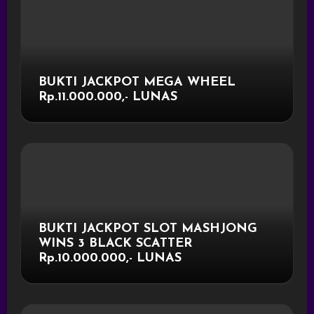
BUKTI JACKPOT MEGA WHEEL
Rp.11.000.000,- LUNAS
BUKTI JACKPOT SLOT MASHJONG
WINS 3 BLACK SCATTER
Rp.10.000.000,- LUNAS