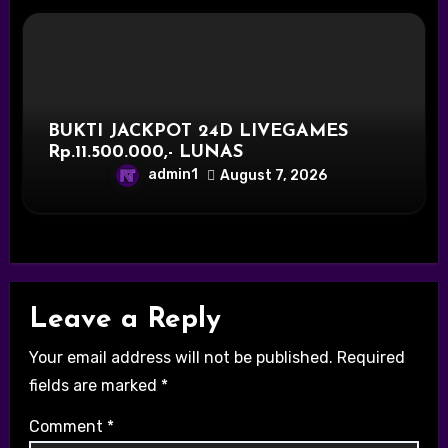
BUKTI JACKPOT 24D LIVEGAMES
Rp.11.500.000,- LUNAS
admin1
August 7, 2026
Leave a Reply
Your email address will not be published.
Required
fields are marked
*
Comment
*