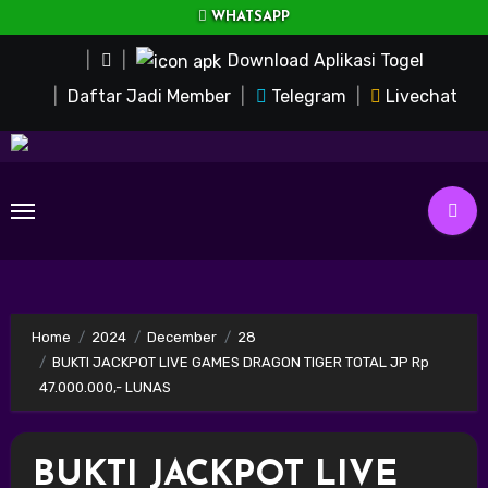
Skip
WHATSAPP
to
Download Aplikasi Togel
content
Daftar Jadi Member
Telegram
Livechat
Home
2024
December
28
BUKTI JACKPOT LIVE GAMES DRAGON TIGER TOTAL JP Rp
47.000.000,- LUNAS
BUKTI JACKPOT LIVE