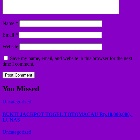
Name
*
Email
*
Website
Save my name, email, and website in this browser for the next
time I comment.
You Missed
Uncategorized
BUKTI JACKPOT TOGEL TOTOMACAU Rp.10,000,000,-
LUNAS
Uncategorized