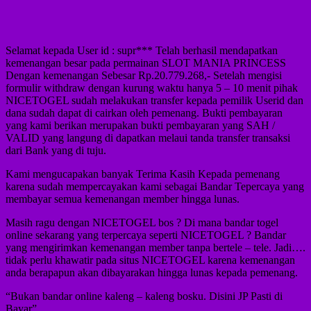
Selamat kepada User id : supr*** Telah berhasil mendapatkan
kemenangan besar pada permainan SLOT MANIA PRINCESS
Dengan kemenangan Sebesar Rp.20.779.268,- Setelah mengisi
formulir withdraw dengan kurung waktu hanya 5 – 10 menit pihak
NICETOGEL sudah melakukan transfer kepada pemilik Userid dan
dana sudah dapat di cairkan oleh pemenang. Bukti pembayaran
yang kami berikan merupakan bukti pembayaran yang SAH /
VALID yang langung di dapatkan melaui tanda transfer transaksi
dari Bank yang di tuju.
Kami mengucapakan banyak Terima Kasih Kepada pemenang
karena sudah mempercayakan kami sebagai Bandar Tepercaya yang
membayar semua kemenangan member hingga lunas.
Masih ragu dengan NICETOGEL bos ? Di mana bandar togel
online sekarang yang terpercaya seperti NICETOGEL ? Bandar
yang mengirimkan kemenangan member tanpa bertele – tele. Jadi….
tidak perlu khawatir pada situs NICETOGEL karena kemenangan
anda berapapun akan dibayarakan hingga lunas kepada pemenang.
“Bukan bandar online kaleng – kaleng bosku. Disini JP Pasti di
Bayar”