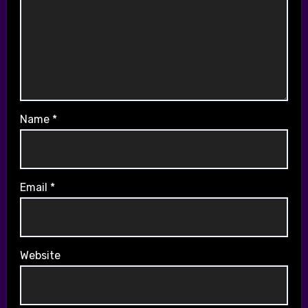
Name
*
Email
*
Website