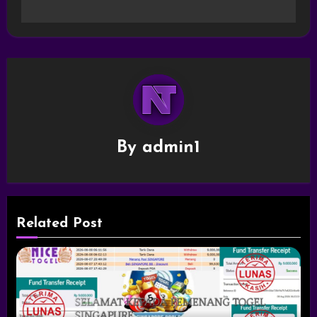
By
admin1
Related Post