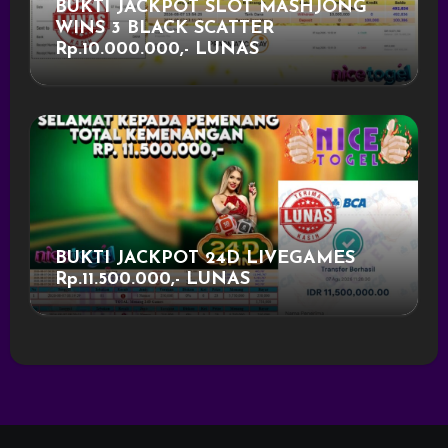
BUKTI JACKPOT SLOT MASHJONG
WINS 3 BLACK SCATTER
Rp.10.000.000,- LUNAS
BUKTI JACKPOT 24D LIVEGAMES
Rp.11.500.000,- LUNAS