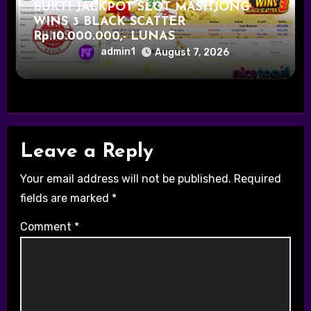
BUKTI JACKPOT SLOT MASHJONG
WINS 3 BLACK SCATTER
Rp.10.000.000,- LUNAS
admin1
August 7, 2026
Leave a Reply
Your email address will not be published.
Required
fields are marked
*
Comment
*