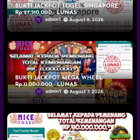
BUKTI JACKPOT TOGEL SINGAPORE
Rp.27,510,000,- LUNAS
admin1
August 8, 2026
BUKTI JACKPOT MEGA WHEEL
Rp.11.000.000,- LUNAS
admin1
August 7, 2026