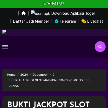
Skip
WHATSAPP
to
Download Aplikasi Togel
content
Daftar Jadi Member
Telegram
Livechat
Home
2024
December
9
BUKTI JACKPOT SLOT MAHJONG WAYS Rp 30.018.000,-
LUNAS
BUKTI JACKPOT SLOT