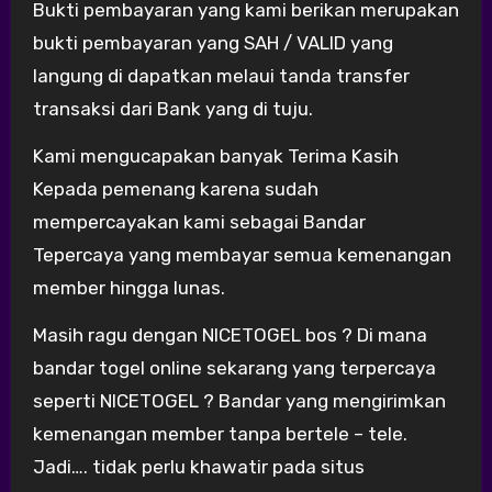
Bukti pembayaran yang kami berikan merupakan
bukti pembayaran yang SAH / VALID yang
langung di dapatkan melaui tanda transfer
transaksi dari Bank yang di tuju.
Kami mengucapakan banyak Terima Kasih
Kepada pemenang karena sudah
mempercayakan kami sebagai Bandar
Tepercaya yang membayar semua kemenangan
member hingga lunas.
Masih ragu dengan NICETOGEL bos ? Di mana
bandar togel online sekarang yang terpercaya
seperti NICETOGEL ? Bandar yang mengirimkan
kemenangan member tanpa bertele – tele.
Jadi…. tidak perlu khawatir pada situs