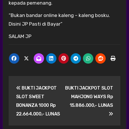
kepada pemenang.
“Bukan bandar online kaleng – kaleng bosku.
Disini JP Pasti di Bayar”
SALAM JP
Post
BUKTI JACKPOT
BUKTI JACKPOT SLOT
navigation
SLOT SWEET
MAHJONG WAYS Rp
BONANZA 1000 Rp
15.886.000,- LUNAS
22.664.000,- LUNAS