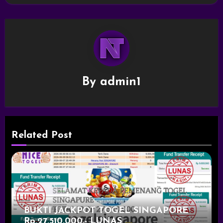
By
admin1
Related Post
BUKTI JACKPOT TOGEL SINGAPORE
Rp.27,510,000,- LUNAS