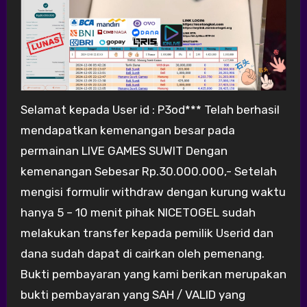
Selamat kepada User id : P3od*** Telah berhasil
mendapatkan kemenangan besar pada
permainan LIVE GAMES SUWIT Dengan
kemenangan Sebesar Rp.30.000.000,- Setelah
mengisi formulir withdraw dengan kurung waktu
hanya 5 – 10 menit pihak NICETOGEL sudah
melakukan transfer kepada pemilik Userid dan
dana sudah dapat di cairkan oleh pemenang.
Bukti pembayaran yang kami berikan merupakan
bukti pembayaran yang SAH / VALID yang