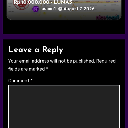
Rp.10.000.000,- LUNAS
admin1
August 7, 2026
Leave a Reply
Your email address will not be published.
Required
fields are marked
*
Comment
*