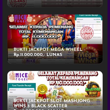
BUKTI JACKPOT MEGA WHEEL
Rp.11.000.000,- LUNAS
BUKTI JACKPOT SLOT MASHJONG
WINS 3 BLACK SCATTER