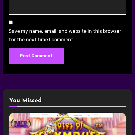
Save my name, email, and website in this browser
for the next time I comment.
You Missed