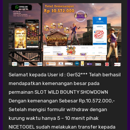
Selamat kepada User id : Ger52*** Telah berhasil
mendapatkan kemenangan besar pada
permainan SLOT WILD BOUNTY SHOWDOWN
Dengan kemenangan Sebesar Rp.10.572.000,-
Setelah mengisi formulir withdraw dengan
kurung waktu hanya 5 – 10 menit pihak
NICETOGEL sudah melakukan transfer kepada