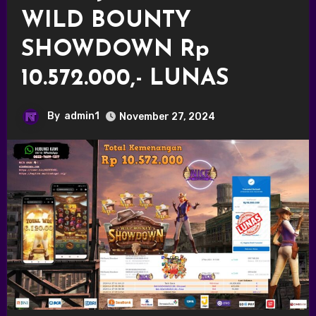
WILD BOUNTY
SHOWDOWN Rp
10.572.000,- LUNAS
By
admin1
November 27, 2024