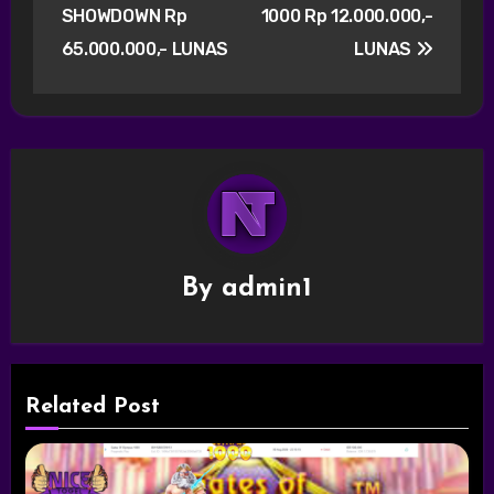
SHOWDOWN Rp
1000 Rp 12.000.000,-
65.000.000,- LUNAS
LUNAS
By
admin1
Related Post