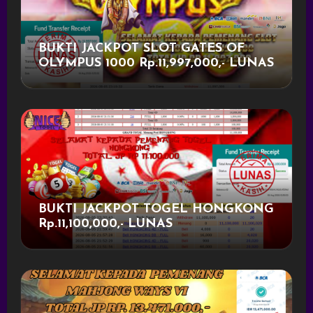
BUKTI JACKPOT SLOT GATES OF
OLYMPUS 1000 Rp.11,997,000,- LUNAS
BUKTI JACKPOT TOGEL HONGKONG
Rp.11,100,000,- LUNAS