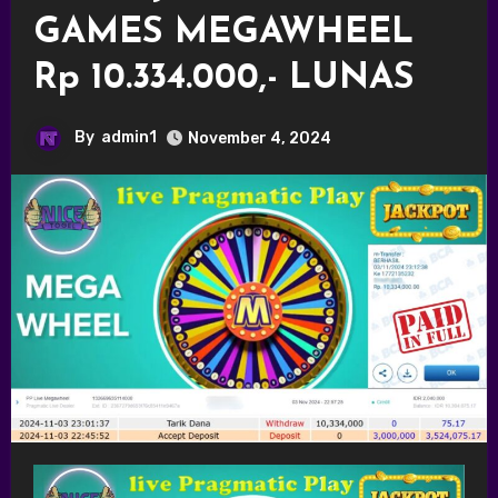
GAMES MEGAWHEEL
Rp 10.334.000,- LUNAS
By
admin1
November 4, 2024