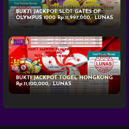
BUKTI JACKPOT SLOT GATES OF
OLYMPUS 1000 Rp.11,997,000,- LUNAS
BUKTI JACKPOT TOGEL HONGKONG
Rp.11,100,000,- LUNAS