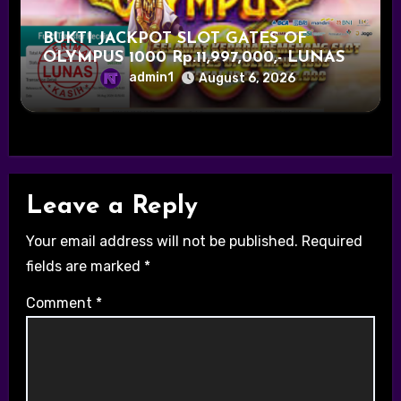
BUKTI JACKPOT SLOT GATES OF
OLYMPUS 1000 Rp.11,997,000,- LUNAS
admin1
August 6, 2026
Leave a Reply
Your email address will not be published.
Required
fields are marked
*
Comment
*