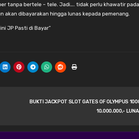
anpa bertele – tele. Jadi…. tidak perlu khawatir pada
 akan dibayarakan hingga lunas kepada pemenang.
ni JP Pasti di Bayar”
BUKTI JACKPOT SLOT GATES OF OLYMPUS 100
10.000.000,- LUN