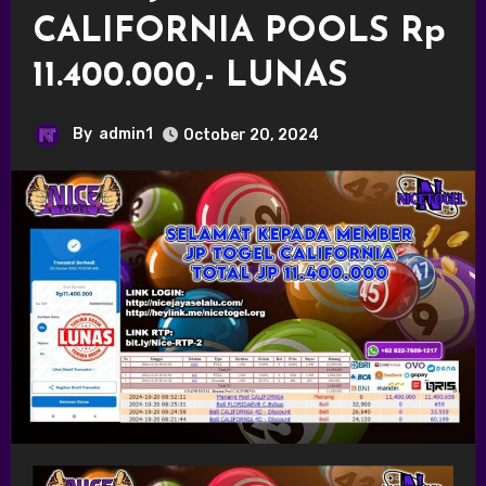
CALIFORNIA POOLS Rp
11.400.000,- LUNAS
By
admin1
October 20, 2024