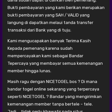
Bukti pembayaran yang kami berikan merupakan
bukti pembayaran yang SAH / VALID yang
langung di dapatkan melaui tanda transfer
transaksi dari Bank yang di tuju.
Kami mengucapakan banyak Terima Kasih
Kepada pemenang karena sudah
mempercayakan kami sebagai Bandar
Tepercaya yang membayar semua kemenangan
member hingga lunas.
Masih ragu dengan NICETOGEL bos ? Di mana
bandar togel online sekarang yang terpercaya
seperti NICETOGEL ? Bandar yang mengirimkan
kemenangan member tanpa bertele – tele.
Jadi…. tidak perlu khawatir pada situs