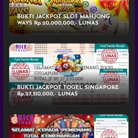
BUKTI JACKPOT SLOT MAHJONG
WAYS Rp.20,000,000,- LUNAS
BUKTI JACKPOT TOGEL SINGAPORE
Rp.27,510,000,- LUNAS