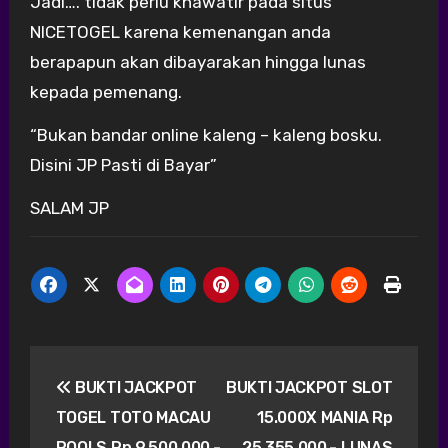
Jadi…. tidak perlu khawatir pada situs
NICETOGEL karena kemenangan anda
berapapun akan dibayarakan hingga lunas
kepada pemenang.
“Bukan bandar online kaleng – kaleng bosku.
Disini JP Pasti di Bayar”
SALAM JP
Post
BUKTI JACKPOT
BUKTI JACKPOT SLOT
navigation
TOGEL TOTO MACAU
15.000X MANIA Rp
POOLS Rp 9.500.000,-
25.355.000,- LUNAS