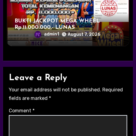
BUKTI JACKPOT MEGA WHEEL
Rp.11.000.000,- LUNAS
admin1
August 7, 2026
Leave a Reply
Your email address will not be published.
Required
fields are marked
*
Comment
*