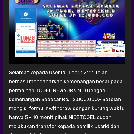
Selamat kepada User id : Lop562*** Telah
berhasil mendapatkan kemenangan besar pada
permainan TOGEL NEWYORK MID Dengan
kemenangan Sebesar Rp. 12.000.000,- Setelah
mengisi formulir withdraw dengan kurung waktu
hanya 5 – 10 menit pihak NICETOGEL sudah
melakukan transfer kepada pemilik Userid dan