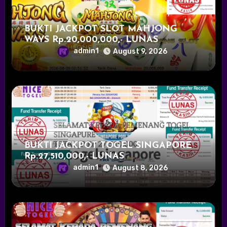
BUKTI JACKPOT SLOT MAHJONG
WAYS Rp.20,000,000,- LUNAS
admin1
August 9, 2026
BUKTI JACKPOT TOGEL SINGAPORE
Rp.27,510,000,- LUNAS
admin1
August 8, 2026