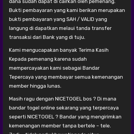
dana sudah dapat di cairkan oleh pemenang.
Bukti pembayaran yang kami berikan merupakan
bukti pembayaran yang SAH / VALID yang
langung di dapatkan melaui tanda transfer
transaksi dari Bank yang di tuju.
Kami mengucapakan banyak Terima Kasih
Kepada pemenang karena sudah
mempercayakan kami sebagai Bandar
Tepercaya yang membayar semua kemenangan
member hingga lunas.
Masih ragu dengan NICETOGEL bos ? Di mana
bandar togel online sekarang yang terpercaya
seperti NICETOGEL ? Bandar yang mengirimkan
kemenangan member tanpa bertele – tele.