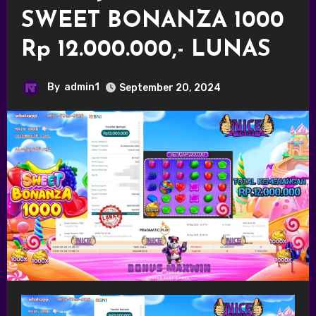
SWEET BONANZA 1000
Rp 12.000.000,- LUNAS
By
admin1
September 20, 2024