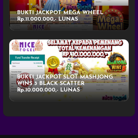
BUKTI JACKPOT MEGA WHEEL
Rp.11.000.000,- LUNAS
BUKTI JACKPOT SLOT MASHJONG
WINS 3 BLACK SCATTER
Rp.10.000.000,- LUNAS