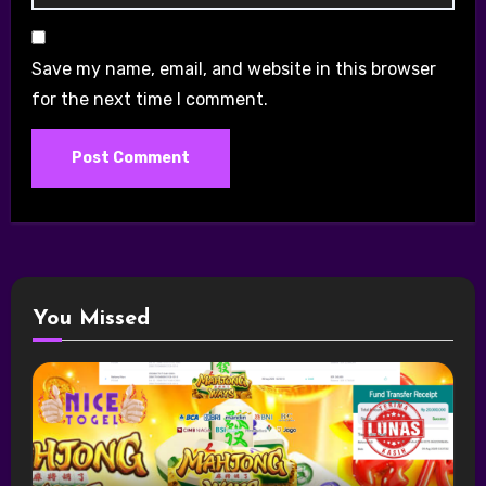
Save my name, email, and website in this browser
for the next time I comment.
You Missed