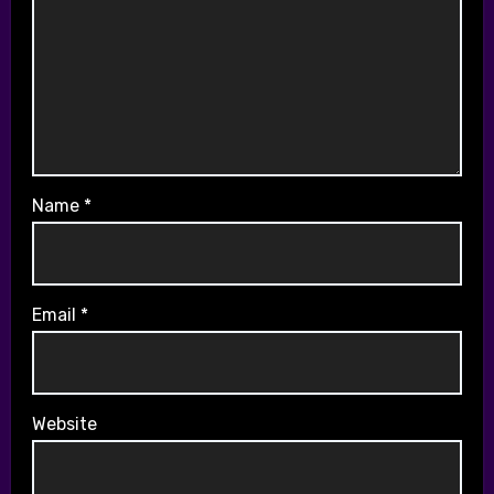
Name
*
Email
*
Website