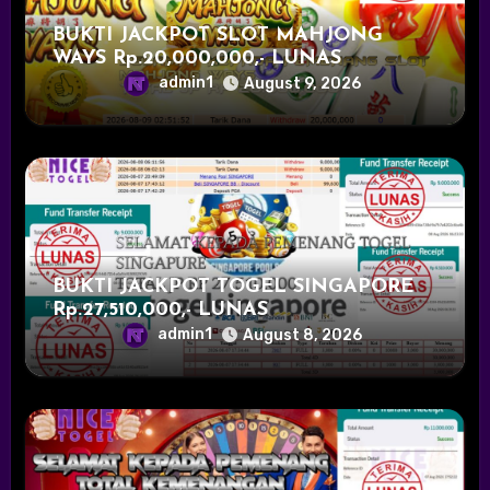
BUKTI JACKPOT SLOT MAHJONG
WAYS Rp.20,000,000,- LUNAS
admin1
August 9, 2026
BUKTI JACKPOT TOGEL SINGAPORE
Rp.27,510,000,- LUNAS
admin1
August 8, 2026