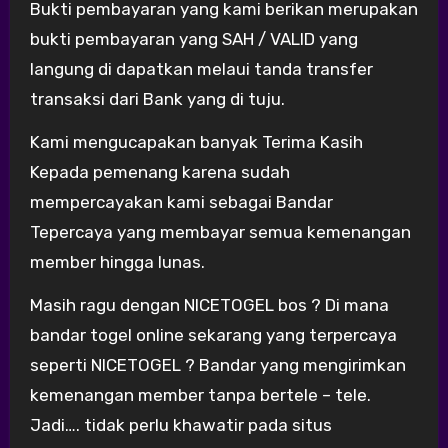
Bukti pembayaran yang kami berikan merupakan
bukti pembayaran yang SAH / VALID yang
langung di dapatkan melaui tanda transfer
transaksi dari Bank yang di tuju.
Kami mengucapakan banyak Terima Kasih
Kepada pemenang karena sudah
mempercayakan kami sebagai Bandar
Tepercaya yang membayar semua kemenangan
member hingga lunas.
Masih ragu dengan NICETOGEL bos ? Di mana
bandar togel online sekarang yang terpercaya
seperti NICETOGEL ? Bandar yang mengirimkan
kemenangan member tanpa bertele – tele.
Jadi…. tidak perlu khawatir pada situs