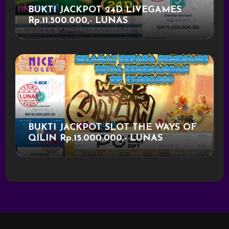
BUKTI JACKPOT 24D LIVEGAMES
Rp.11.500.000,- LUNAS
BUKTI JACKPOT SLOT THE WAYS OF
QILIN Rp.15.000.000,- LUNAS