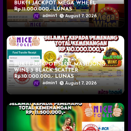
BUKTI JACKPOT MEGA WHEEL
Rp.11.000.000,- LUNAS
admin1
August 7, 2026
BUKTI JACKPOT SLOT MASHJONG
WINS 3 BLACK SCATTER
Rp.10.000.000,- LUNAS
admin1
August 7, 2026