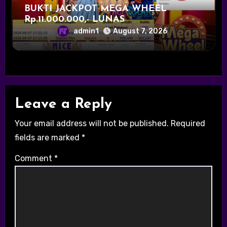
BUKTI JACKPOT MEGA WHEEL
Rp.11.000.000,- LUNAS
admin1
August 7, 2026
Leave a Reply
Your email address will not be published.
Required
fields are marked
*
Comment
*