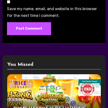
Save my name, email, and website in this browser
for the next time I comment.
You Missed