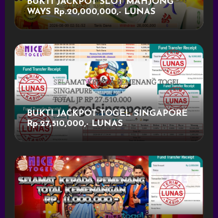
BUKTI JACKPOT SLOT MAHJONG
WAYS Rp.20,000,000,- LUNAS
BUKTI JACKPOT TOGEL SINGAPORE
Rp.27,510,000,- LUNAS