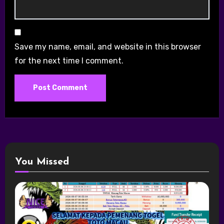
Save my name, email, and website in this browser
for the next time I comment.
You Missed