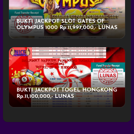
BUKTI JACKPOT SLOT GATES OF
OLYMPUS 1000 Rp.11,997,000,- LUNAS
BUKTI JACKPOT TOGEL HONGKONG
Rp.11,100,000,- LUNAS