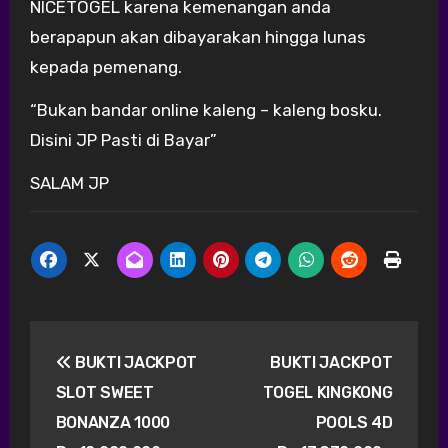
NICETOGEL karena kemenangan anda
berapapun akan dibayarakan hingga lunas
kepada pemenang.
“Bukan bandar online kaleng – kaleng bosku.
Disini JP Pasti di Bayar”
SALAM JP
Post
BUKTI JACKPOT
BUKTI JACKPOT
navigation
SLOT SWEET
TOGEL KINGKONG
BONANZA 1000
POOLS 4D