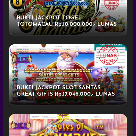
BUKTI JACKPOT TOGEL
TOTOMACAU Rp.10,000,000,- LUNAS
BUKTI JACKPOT SLOT SANTAS
GREAT GIFTS Rp.17,046,000,- LUNAS