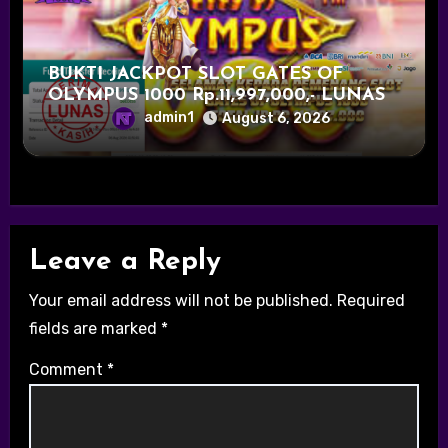
BUKTI JACKPOT SLOT GATES OF
OLYMPUS 1000 Rp.11,997,000,- LUNAS
admin1
August 6, 2026
Leave a Reply
Your email address will not be published.
Required
fields are marked
*
Comment
*