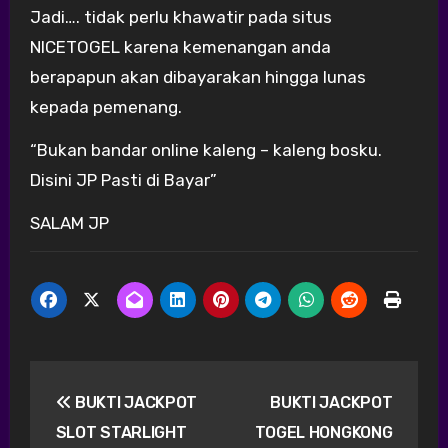
Jadi…. tidak perlu khawatir pada situs
NICETOGEL karena kemenangan anda
berapapun akan dibayarakan hingga lunas
kepada pemenang.
“Bukan bandar online kaleng – kaleng bosku.
Disini JP Pasti di Bayar”
SALAM JP
Post
BUKTI JACKPOT
BUKTI JACKPOT
navigation
SLOT STARLIGHT
TOGEL HONGKONG