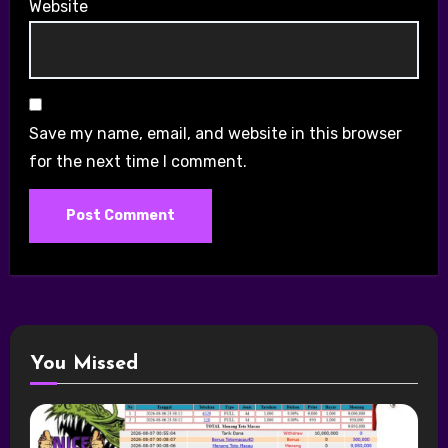
Website
Save my name, email, and website in this browser
for the next time I comment.
You Missed