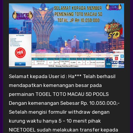
Selamat kepada User id : Ha*** Telah berhasil
mendapatkan kemenangan besar pada
permainan TOGEL TOTO MACAU 5D POOLS
Dengan kemenangan Sebesar Rp. 10.050.000,-
Setelah mengisi formulir withdraw dengan
kurung waktu hanya 5 – 10 menit pihak
NICETOGEL sudah melakukan transfer kepada