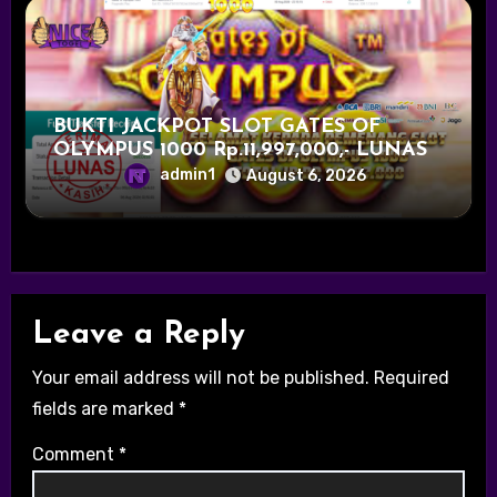
BUKTI JACKPOT SLOT GATES OF
OLYMPUS 1000 Rp.11,997,000,- LUNAS
admin1
August 6, 2026
Leave a Reply
Your email address will not be published.
Required
fields are marked
*
Comment
*