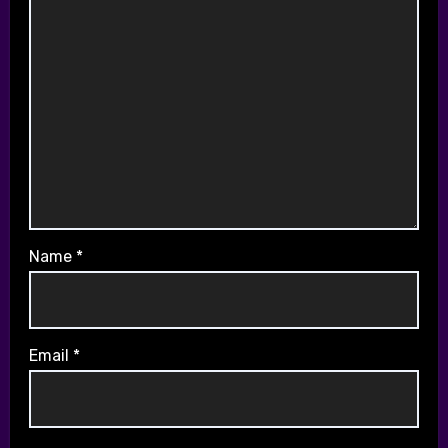
Name
*
Email
*