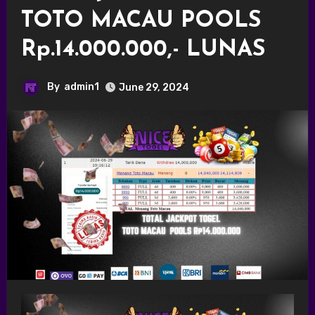
TOTO MACAU POOLS
Rp.14.000.000,- LUNAS
By
admin1
June 29, 2024