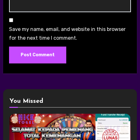
Save my name, email, and website in this browser
for the next time I comment.
You Missed