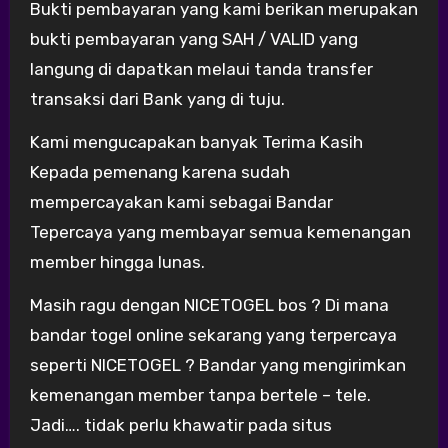
Bukti pembayaran yang kami berikan merupakan
bukti pembayaran yang SAH / VALID yang
langung di dapatkan melaui tanda transfer
transaksi dari Bank yang di tuju.
Kami mengucapakan banyak Terima Kasih
Kepada pemenang karena sudah
mempercayakan kami sebagai Bandar
Tepercaya yang membayar semua kemenangan
member hingga lunas.
Masih ragu dengan NICETOGEL bos ? Di mana
bandar togel online sekarang yang terpercaya
seperti NICETOGEL ? Bandar yang mengirimkan
kemenangan member tanpa bertele – tele.
Jadi…. tidak perlu khawatir pada situs