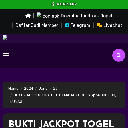
Skip
WHATSAPP
to
Download Aplikasi Togel
content
Daftar Jadi Member
Telegram
Livechat
Home
2024
June
29
BUKTI JACKPOT TOGEL TOTO MACAU POOLS Rp.14.000.000,-
LUNAS
BUKTI JACKPOT TOGEL