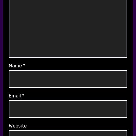
Name
*
Email
*
Website