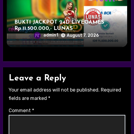
BUKTI JACKPOT 24D LIVEGAMES
Rp.11.500.000,- LUNAS
admin1
August 7, 2026
Leave a Reply
Your email address will not be published.
Required
fields are marked
*
Comment
*