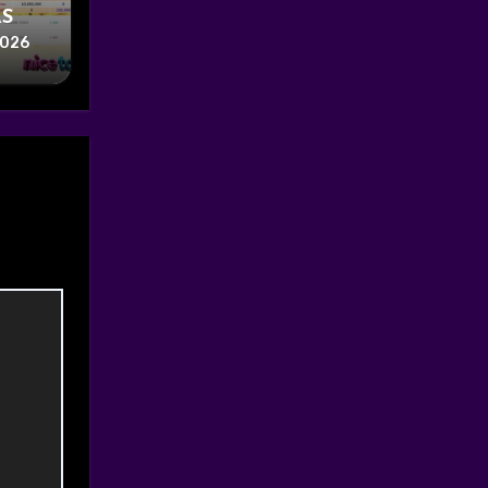
AS
2026