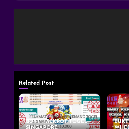
Related Post
BUKTI JACKPOT TOGEL
BUKT
SINGAPORE
WHEEL