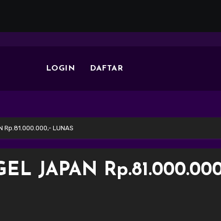
LOGIN
DAFTAR
 Rp.81.000.000,- LUNAS
L JAPAN Rp.81.000.000