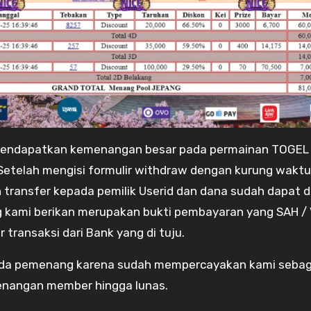
etelah mengisi formulir withdraw dengan kurung wakt
transfer kepada pemilik Userid dan dana sudah dapat d
g kami berikan merupakan bukti pembayaran yang SAH / 
transaksi dari Bank yang di tuju.
ada pemenang karena sudah mempercayakan kami sebag
nangan member hingga lunas.