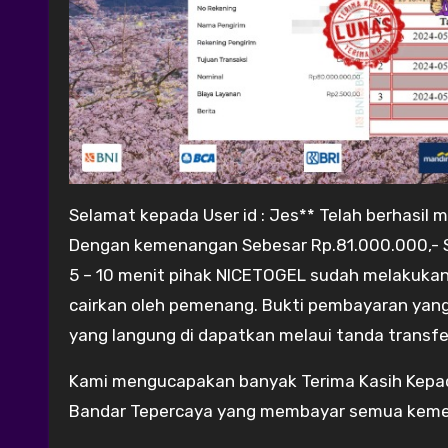
Selamat kepada User id : Jes** Telah berhasil mendapatkan kemenangan besar pada permainan TOGEL JAPAN
Dengan kemenangan Sebesar Rp.81.000.000,- S
5 – 10 menit pihak NICETOGEL sudah melakukan 
cairkan oleh pemenang. Bukti pembayaran yan
yang langung di dapatkan melaui tanda transfer 
Kami mengucapakan banyak Terima Kasih Kep
Bandar Tepercaya yang membayar semua keme