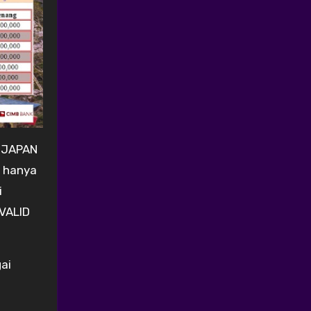
u hanya
i
VALID
ai