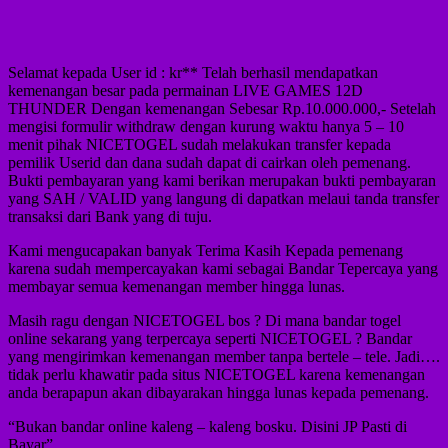
Selamat kepada User id : kr** Telah berhasil mendapatkan
kemenangan besar pada permainan LIVE GAMES 12D
THUNDER Dengan kemenangan Sebesar Rp.10.000.000,- Setelah
mengisi formulir withdraw dengan kurung waktu hanya 5 – 10
menit pihak NICETOGEL sudah melakukan transfer kepada
pemilik Userid dan dana sudah dapat di cairkan oleh pemenang.
Bukti pembayaran yang kami berikan merupakan bukti pembayaran
yang SAH / VALID yang langung di dapatkan melaui tanda transfer
transaksi dari Bank yang di tuju.
Kami mengucapakan banyak Terima Kasih Kepada pemenang
karena sudah mempercayakan kami sebagai Bandar Tepercaya yang
membayar semua kemenangan member hingga lunas.
Masih ragu dengan NICETOGEL bos ? Di mana bandar togel
online sekarang yang terpercaya seperti NICETOGEL ? Bandar
yang mengirimkan kemenangan member tanpa bertele – tele. Jadi….
tidak perlu khawatir pada situs NICETOGEL karena kemenangan
anda berapapun akan dibayarakan hingga lunas kepada pemenang.
“Bukan bandar online kaleng – kaleng bosku. Disini JP Pasti di
Bayar”