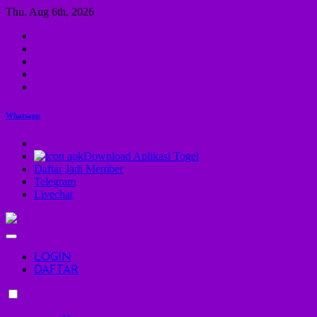
Skip
Thu. Aug 6th, 2026
to
content
Whatsapp
Download Aplikasi Togel
Daftar Jadi Member
Telegram
Livechat
LOGIN
DAFTAR