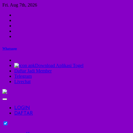
Skip
Fri. Aug 7th, 2026
to
content
Whatsapp
Download Aplikasi Togel
Daftar Jadi Member
Telegram
Livechat
LOGIN
DAFTAR