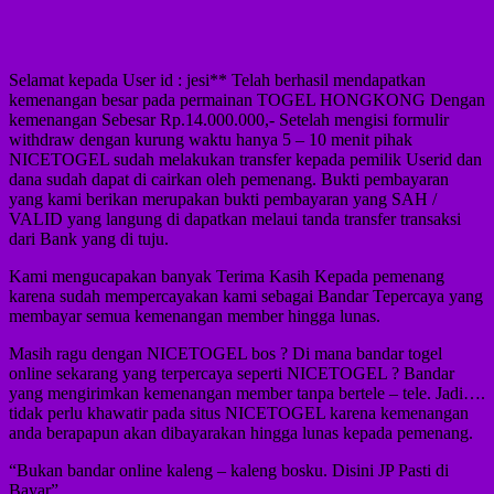
Selamat kepada User id : jesi** Telah berhasil mendapatkan
kemenangan besar pada permainan TOGEL HONGKONG Dengan
kemenangan Sebesar Rp.14.000.000,- Setelah mengisi formulir
withdraw dengan kurung waktu hanya 5 – 10 menit pihak
NICETOGEL sudah melakukan transfer kepada pemilik Userid dan
dana sudah dapat di cairkan oleh pemenang. Bukti pembayaran
yang kami berikan merupakan bukti pembayaran yang SAH /
VALID yang langung di dapatkan melaui tanda transfer transaksi
dari Bank yang di tuju.
Kami mengucapakan banyak Terima Kasih Kepada pemenang
karena sudah mempercayakan kami sebagai Bandar Tepercaya yang
membayar semua kemenangan member hingga lunas.
Masih ragu dengan NICETOGEL bos ? Di mana bandar togel
online sekarang yang terpercaya seperti NICETOGEL ? Bandar
yang mengirimkan kemenangan member tanpa bertele – tele. Jadi….
tidak perlu khawatir pada situs NICETOGEL karena kemenangan
anda berapapun akan dibayarakan hingga lunas kepada pemenang.
“Bukan bandar online kaleng – kaleng bosku. Disini JP Pasti di
Bayar”