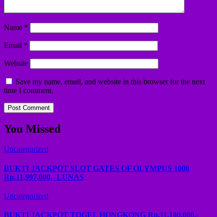
Name
*
Email
*
Website
Save my name, email, and website in this browser for the next
time I comment.
You Missed
Uncategorized
BUKTI JACKPOT SLOT GATES OF OLYMPUS 1000
Rp.11,997,000,- LUNAS
Uncategorized
BUKTI JACKPOT TOGEL HONGKONG Rp.11,100,000,-