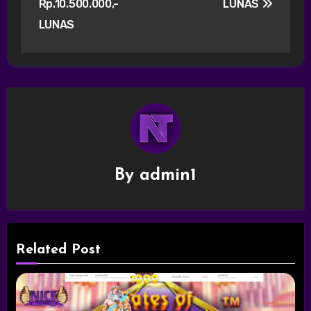
Rp.10.500.000,-
LUNAS
LUNAS
By
admin1
Related Post