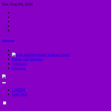
Skip
Sun. Aug 9th, 2026
to
content
Whatsapp
Download Aplikasi Togel
Daftar Jadi Member
Telegram
Livechat
LOGIN
DAFTAR