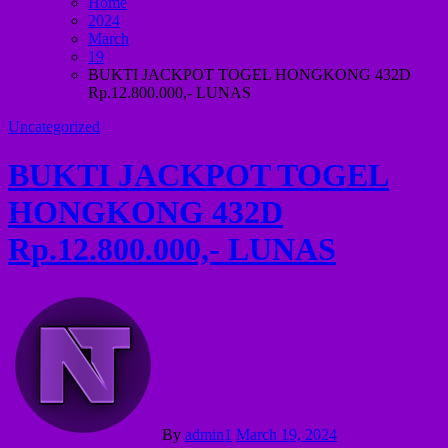
Home
2024
March
19
BUKTI JACKPOT TOGEL HONGKONG 432D
Rp.12.800.000,- LUNAS
Uncategorized
BUKTI JACKPOT TOGEL
HONGKONG 432D
Rp.12.800.000,- LUNAS
By
admin1
March 19, 2024