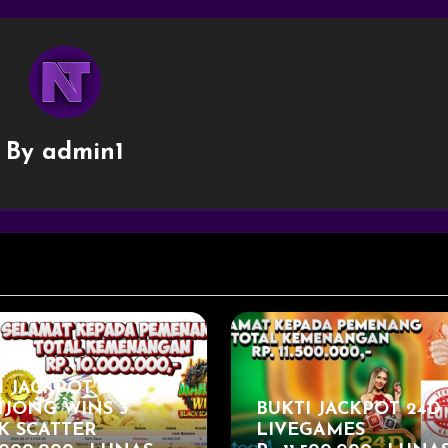
By
admin1
I JACKPOT SLOT
JONG WINS 3
BUKTI JACKPOT 24D
K SCATTER
LIVEGAMES