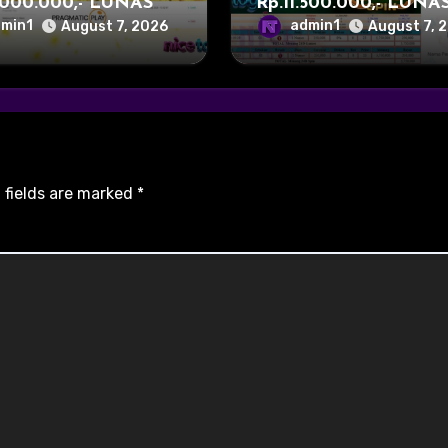
.000.000,- LUNAS
Rp.11.500.000,- LUNA
min1
admin1
August 7, 2026
August 7, 
 fields are marked
*