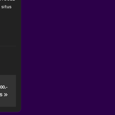
 situs
00,-
AS