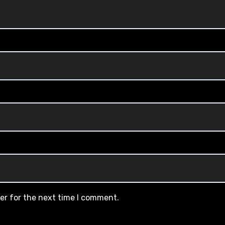
er for the next time I comment.