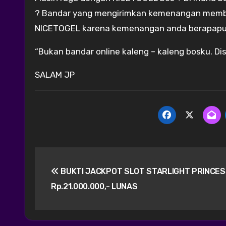
? Bandar yang mengirimkan kemenangan member t
NICETOGEL karena kemenangan anda berapapun
“Bukan bandar online kaleng – kaleng bosku. Disi
SALAM JP
Post
BUKTI JACKPOT SLOT STARLIGHT PRINCE
navigation
Rp.21.000.000,- LUNAS