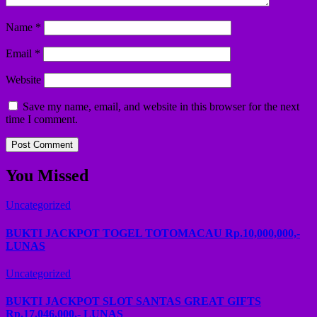
Name
*
Email
*
Website
Save my name, email, and website in this browser for the next
time I comment.
You Missed
Uncategorized
BUKTI JACKPOT TOGEL TOTOMACAU Rp.10,000,000,-
LUNAS
Uncategorized
BUKTI JACKPOT SLOT SANTAS GREAT GIFTS
Rp.17,046,000,- LUNAS