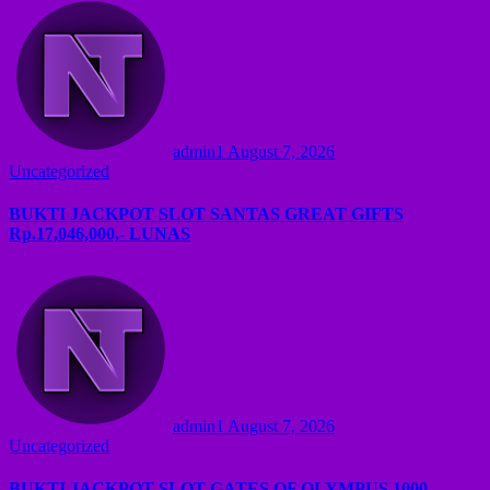
admin1
August 7, 2026
Uncategorized
BUKTI JACKPOT SLOT SANTAS GREAT GIFTS
Rp.17,046,000,- LUNAS
admin1
August 7, 2026
Uncategorized
BUKTI JACKPOT SLOT GATES OF OLYMPUS 1000