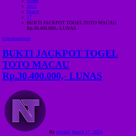
Home
2024
March
17
BUKTI JACKPOT TOGEL TOTO MACAU
Rp.30.400.000,- LUNAS
Uncategorized
BUKTI JACKPOT TOGEL
TOTO MACAU
Rp.30.400.000,- LUNAS
By
admin1
March 17, 2024