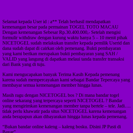
Selamat kepada User id : a** Telah berhasil mendapatkan
kemenangan besar pada permainan TOGEL TOTO MACAU
Dengan kemenangan Sebesar Rp.30.400.000,- Setelah mengisi
formulir withdraw dengan kurung waktu hanya 5 – 10 menit pihak
NICETOGEL sudah melakukan transfer kepada pemilik Userid dan
dana sudah dapat di cairkan oleh pemenang. Bukti pembayaran
yang kami berikan merupakan bukti pembayaran yang SAH /
VALID yang langung di dapatkan melaui tanda transfer transaksi
dari Bank yang di tuju.
Kami mengucapakan banyak Terima Kasih Kepada pemenang
karena sudah mempercayakan kami sebagai Bandar Tepercaya yang
membayar semua kemenangan member hingga lunas.
Masih ragu dengan NICETOGEL bos ? Di mana bandar togel
online sekarang yang terpercaya seperti NICETOGEL ? Bandar
yang mengirimkan kemenangan member tanpa bertele – tele. Jadi….
tidak perlu khawatir pada situs NICETOGEL karena kemenangan
anda berapapun akan dibayarakan hingga lunas kepada pemenang.
“Bukan bandar online kaleng – kaleng bosku. Disini JP Pasti di
Bayar”