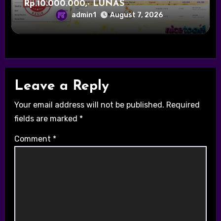
Rp.10.000.000,- LUNAS
admin1
August 7, 2026
Leave a Reply
Your email address will not be published.
Required
fields are marked
*
Comment
*