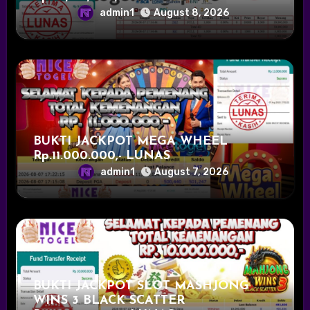
admin1
August 8, 2026
BUKTI JACKPOT MEGA WHEEL
Rp.11.000.000,- LUNAS
admin1
August 7, 2026
BUKTI JACKPOT SLOT MASHJONG
WINS 3 BLACK SCATTER