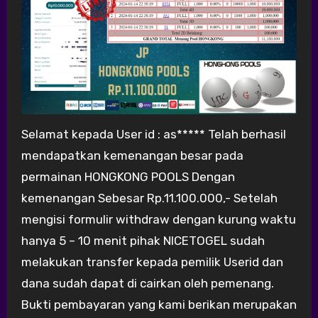
Selamat kepada User id : as***** Telah berhasil
mendapatkan kemenangan besar pada
permainan HONGKONG POOLS Dengan
kemenangan Sebesar Rp.11.100.000,- Setelah
mengisi formulir withdraw dengan kurung waktu
hanya 5 – 10 menit pihak NICETOGEL sudah
melakukan transfer kepada pemilik Userid dan
dana sudah dapat di cairkan oleh pemenang.
Bukti pembayaran yang kami berikan merupakan