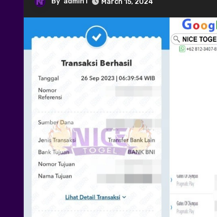
By
admin1
March 15, 2024