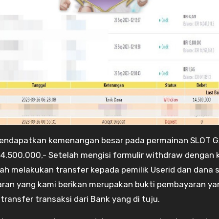
500.000,- Setelah mengisi formulir withdraw dengan 
ah melakukan transfer kepada pemilik Userid dan dana 
yaran yang kami berikan merupakan bukti pembayaran y
ransfer transaksi dari Bank yang di tuju.