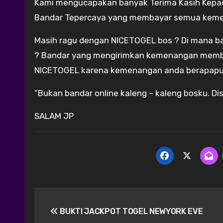
Kami mengucapakan banyak Terima Kasih Kep
Bandar Tepercaya yang membayar semua keme
Masih ragu dengan NICETOGEL bos ? Di mana ba
? Bandar yang mengirimkan kemenangan member t
NICETOGEL karena kemenangan anda berapapun
“Bukan bandar online kaleng – kaleng bosku. Disi
SALAM JP
Post
BUKTI JACKPOT TOGEL NEWYORK EVE
navigation