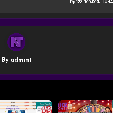
Rp.123.000.000,- LUN
By
admin1