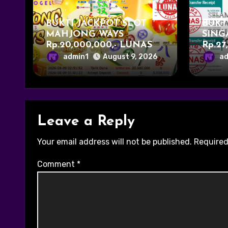
BUKTI JACKPOT SLOT
BUKT
MAHJONG WAYS
SING
Rp.20,000,000,- LUNAS
Rp.27
admin1
ad
August 9, 2026
Leave a Reply
Your email address will not be published.
Required
Comment
*